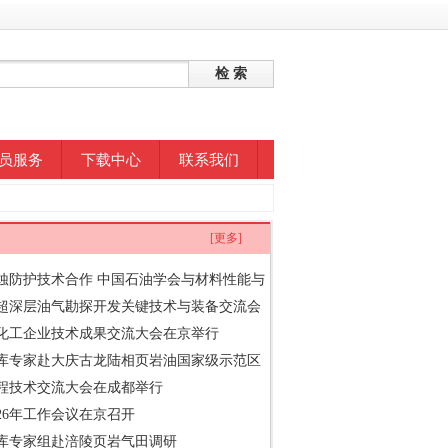
员服务
下载中心
联系我们
[更多]
蚀防护技术合作 中国石油学会与材料性能与
）签署合
超深层油气勘探开发关键技术与装备交流会
油与化工企业技术成果交流大会在京举行
库专家赴大庆古龙陆相页岩油国家级示范区
工程技术交流大会在成都举行
26年工作会议在京召开
库专家组赴涪陵页岩气田调研