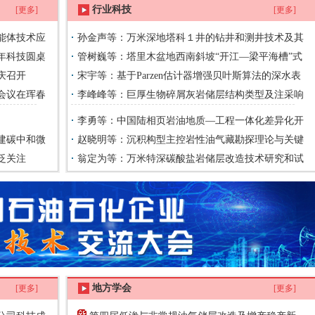
行业科技
[更多]
[更多]
智能体技术应
孙金声等：万米深地塔科１井的钻井和测井技术及其
年科技圆桌
应用前景
管树巍等：塔里木盆地西南斜坡“开江—梁平海槽”式
庆召开
台内凹陷
宋宇等：基于Parzen估计器增强贝叶斯算法的深水表
会议在珲春
层导管喷射安装参数综合优化框架
李峰峰等：巨厚生物碎屑灰岩储层结构类型及注采响
应——以美索不达米亚盆地A油田Mishrif油藏为例
李勇等：中国陆相页岩油地质—工程一体化差异化开
建碳中和微
发对策
赵晓明等：沉积构型主控岩性油气藏勘探理论与关键
泛关注
技术
翁定为等：万米特深碳酸盐岩储层改造技术研究和试
验
地方学会
[更多]
[更多]