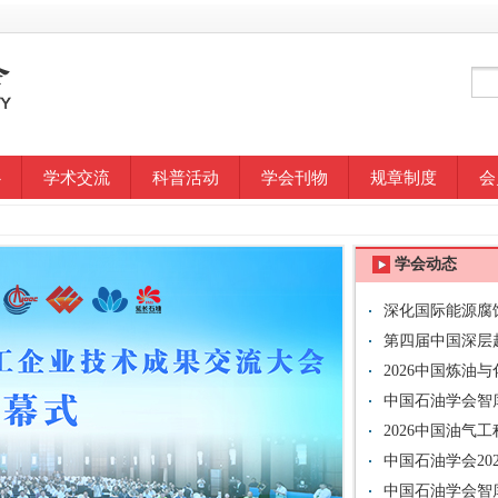
心
学术交流
科普活动
学会刊物
规章制度
会
学会动态
深化国际能源腐
防护协会（AMPP
第四届中国深层
在成都举行
2026中国炼
中国石油学会智
调研
2026中国油气
中国石油学会20
中国石油学会智