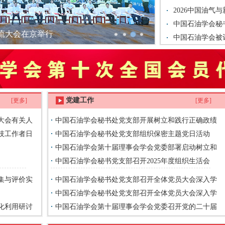
2026中国油气
中国石油学会秘
交流大会在京举行
中国石油学会被
秀单位
党建工作
[更多]
[更多]
大会有关人
中国石油学会秘书处党支部开展树立和践行正确政绩
科技工作者日
观学习教育专题党课
中国石油学会秘书处党支部组织保密主题党日活动
中国石油学会第十届理事会学会党委部署启动树立和
践行正确政绩观学习教育
中国石油学会秘书党支部召开2025年度组织生活会
征集与评价实
中国石油学会秘书处党支部召开全体党员大会深入学
习贯彻习近平总书记对全面依法治国工作作出的重要指
中国石油学会秘书处党支部召开全体党员大会深入学
化利用研讨
示和中央全面依法治国工作会议精神
习贯彻党的二十届四中全会精神
中国石油学会第十届理事会学会党委召开党的二十届
四中全会精神专题研讨会