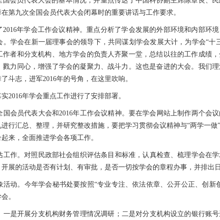
全国会员代表大会的基本情况，并重点传达了中国科协副主席陈章良、民
璋在第九次全国会员代表大会闭幕时的重要讲话与工作要求。
2016年学会工作会议精神。重点分析了学会发展的外部环境和内部环境，
会。学会在新一届理事会的领导下，共同谋划学会发展大计，为学会“十
工作者和分支机构、地方学会的负责人齐聚一堂，总结以往的工作成绩，
，戮力同心，增强了学会的凝聚力、战斗力。这也是奋进的大会。我们理
了斗志，进军2016年的号角，在这里吹响。
实2016年学会重点工作进行了安排部署。
次全国会员代表大会和2016年工作会议精神。要在学会网站上制作两个会
进行汇总、整理，并研究整改措施，要把学习贯彻会议精神与“两学一做
合起来，全面推进学会各项工作。
评估工作。对照民政部社会组织评估条目和标准，认真检查、梳理学会在
，开展的活动是否有计划、有审批，是否一切按学会的章程办事，并排出
形象活动。今年学会秘书处要按照“专业专注、依法依章、公开公正、创新
学会。
理。一是开展分支机构财务管理情况调研；二是对分支机构设立的银行账