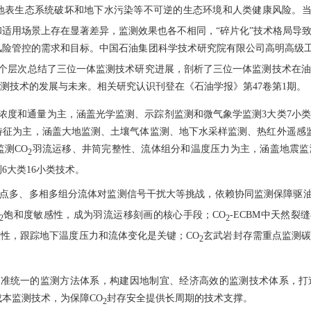
地表生态系统破坏和地下水污染等不可逆的生态环境和人类健康风险。当
适用场景上存在显著差异，监测效果也各不相同，“碎片化”技术格局导
风险管控的需求和目标。中国石油集团科学技术研究院有限公司高明高级工
3个层次总结了三位一体监测技术研究进展，剖析了三位一体监测技术在
测技术的发展与未来。相关研究认识刊登在《石油学报》第47卷第1期。
浓度和通量为主，涵盖光学监测、示踪剂监测和微气象学监测3大类7小
特征为主，涵盖大地监测、土壤气体监测、地下水采样监测、热红外遥感
监测CO
羽流运移、井筒完整性、流体组分和温度压力为主，涵盖地震监
2
6大类16小类技术。
风险点多、多相多组分流体对监测信号干扰大等挑战，依赖协同监测保障驱油
饱和度敏感性，成为羽流运移刻画的核心手段；CO
-ECBM中天然裂
2
2
性，跟踪地下温度压力和流体变化是关键；CO
玄武岩封存需重点监测碳
2
标准统一的监测方法体系，构建因地制宜、经济高效的监测技术体系，打
本监测技术，为保障CO
封存安全提供长周期的技术支撑。
2