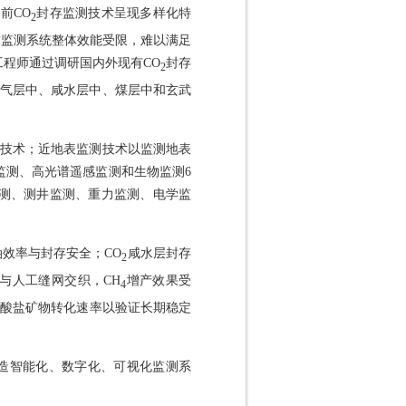
前CO
封存监测技术呈现多样化特
2
致监测系统整体效能受限，难以满足
程师通过调研国内外现有CO
封存
2
油气层中、咸水层中、煤层中和玄武
类技术；近地表监测技术以监测地表
监测、高光谱遥感监测和生物监测6
测、测井监测、重力监测、电学监
效率与封存安全；CO
咸水层封存
2
缝与人工缝网交织，CH
增产效果受
4
酸盐矿物转化速率以验证长期稳定
造智能化、数字化、可视化监测系