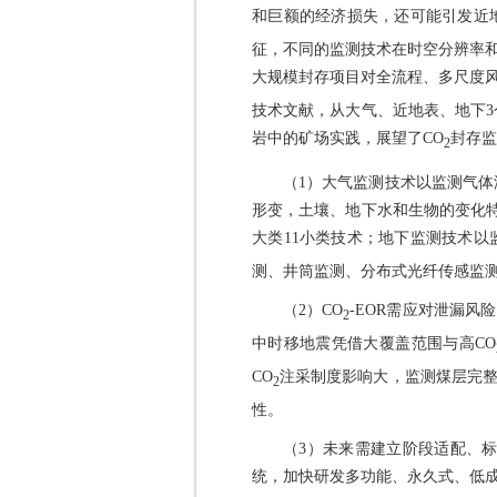
和巨额的经济损失，还可能引发近
征，不同的监测技术在时空分辨率和
大规模封存项目对全流程、多尺度
技术文献，从大气、近地表、地下
岩中的矿场实践，展望了CO
封存监
2
（1）大气监测技术以监测气体
形变，土壤、地下水和生物的变化
大类11小类技术；地下监测技术以
测、井筒监测、分布式光纤传感监测
（2）CO
-EOR需应对泄漏
2
中时移地震凭借大覆盖范围与高CO
CO
注采制度影响大，监测煤层完整
2
性。
（3）未来需建立阶段适配、
统，加快研发多功能、永久式、低成